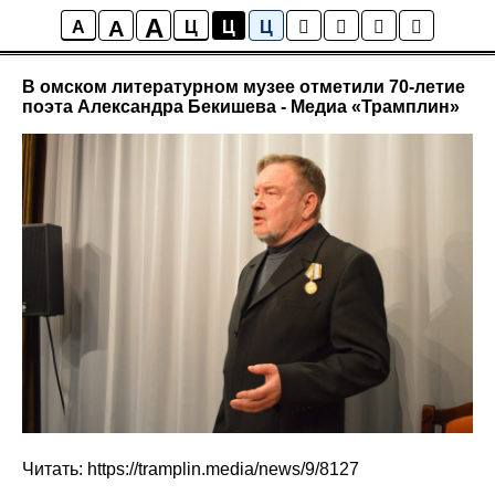
A
A
СМИ о нас
A
Ц
Ц
Ц
В омском литературном музее отметили 70-летие
поэта Александра Бекишева - Медиа «Трамплин»
Читать: https://tramplin.media/news/9/8127