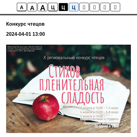
A
A
События
A
Ц
Ц
Ц
Конкурс чтецов
2024-04-01 13:00