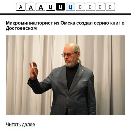
A
A
СМИ о нас
A
Ц
Ц
Ц
Микроминиатюрист из Омска создал серию книг о
Достоевском
Читать далее