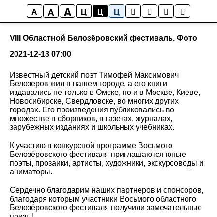
A
A
События
A
Ц
Ц
Ц
VIII Областной Белозёровский фестиваль. Фото
2021-12-13 07:00
Известный детский поэт Тимофей Максимович
Белозеров жил в нашем городе, а его книги
издавались не только в Омске, но и в Москве, Киеве,
Новосибирске, Свердловске, во многих других
городах. Его произведения публиковались во
множестве в сборников, в газетах, журналах,
зарубежных изданиях и школьных учебниках.
К участию в конкурсной программе Восьмого
Белозёровского фестиваля приглашаются юные
поэты, прозаики, артисты, художники, экскурсоводы и
аниматоры.
Сердечно благодарим наших партнеров и спонсоров,
благодаря которым участники Восьмого областного
Белозёровского фестиваля получили замечательные
призы!