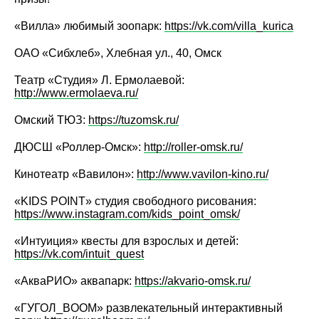
«Вилла» любимый зоопарк:
https://vk.com/villa_kurica
ОАО «Сибхлеб», Хлебная ул., 40, Омск
Театр «Студия» Л. Ермолаевой:
http://www.ermolaeva.ru/
Омский ТЮЗ:
https://tuzomsk.ru/
ДЮСШ «Роллер-Омск»:
http://roller-omsk.ru/
Кинотеатр «Вавилон»:
http://www.vavilon-kino.ru/
«KIDS POINT» студия свободного рисования:
https://www.instagram.com/kids_point_omsk/
«Интуиция» квесты для взрослых и детей:
https://vk.com/intuit_quest
«АкваРИО» аквапарк:
https://akvario-omsk.ru/
«ГУГОЛ_BOOM» развлекательный интерактивный