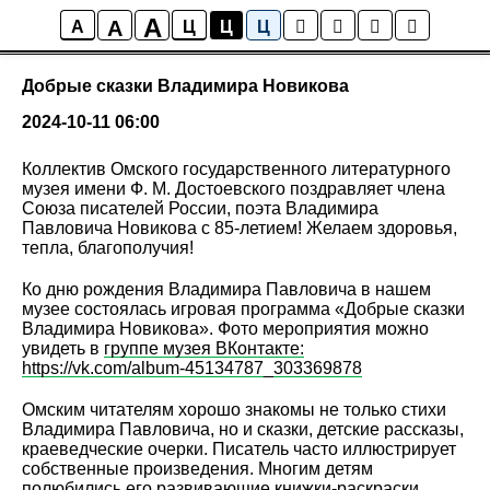
A
A
События
A
Ц
Ц
Ц
Добрые сказки Владимира Новикова
2024-10-11 06:00
Коллектив Омского государственного литературного
музея имени Ф. М. Достоевского поздравляет члена
Союза писателей России, поэта Владимира
Павловича Новикова с 85-летием! Желаем здоровья,
тепла, благополучия!
Ко дню рождения Владимира Павловича в нашем
музее состоялась игровая программа «Добрые сказки
Владимира Новикова». Фото мероприятия можно
увидеть в
группе музея ВКонтакте:
https://vk.com/album-45134787_303369878
Омским читателям хорошо знакомы не только стихи
Владимира Павловича, но и сказки, детские рассказы,
краеведческие очерки. Писатель часто иллюстрирует
собственные произведения. Многим детям
полюбились его развивающие книжки-раскраски.