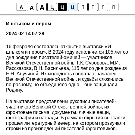
A
A
События
A
Ц
Ц
Ц
И штыком и пером
2024-02-14 07:28
16 февраля состоялось открытие выставки «И
штыком и пером». В 2024 году исполняется 105 лет со
дня рождения писателей-омичей — участников
Великой Отечественной войны Г.К. Суворова, М.И.
Рассказова, В.Н. Васильева, 115 лет со дня рождения
Е.Н. Анучиной. Их молодость совпала с началом
Великой Отечественной войны, и судьбы сложились
по-разному, но объединяло одно – они защищали
Родину.
На выставке представлены рукописи писателей-
участников Великой Отечественной войны, их
фронтовые письма, документы, личные вещи,
фотографии и награды. В рамках открытия выставки
прошел литературный вечер, на котором прозвучали
строки из произведений писателей-фронтовиков.