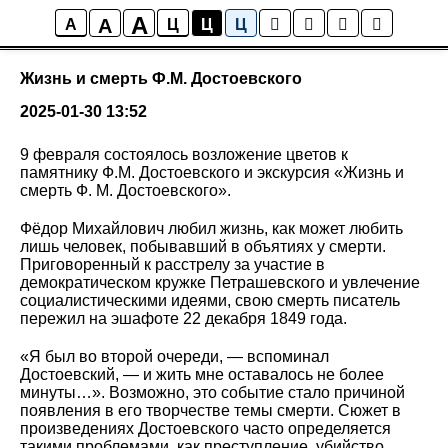
A
A
События
A
Ц
Ц
Ц
Жизнь и смерть Ф.М. Достоевского
2025-01-30 13:52
9 февраля состоялось возложение цветов к
памятнику Ф.М. Достоевского и экскурсия «Жизнь и
смерть Ф. М. Достоевского».
Фёдор Михайлович любил жизнь, как может любить
лишь человек, побывавший в объятиях у смерти.
Приговоренный к расстрелу за участие в
демократическом кружке Петрашевского и увлечение
социалистическими идеями, свою смерть писатель
пережил на эшафоте 22 декабря 1849 года.
«Я был во второй очереди, — вспоминал
Достоевский, — и жить мне оставалось не более
минуты…». Возможно, это событие стало причиной
появления в его творчестве темы смерти. Сюжет в
произведениях Достоевского часто определяется
такими проблемами, как преступление, убийство,