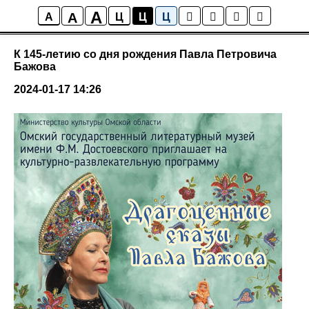
A
A
События
A
Ц
Ц
Ц
К 145-летию со дня рождения Павла Петровича
Бажова
2024-01-17 14:26