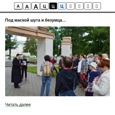
A
A
СМИ о нас
A
Ц
Ц
Ц
Под маской шута и безумца…
Читать далее