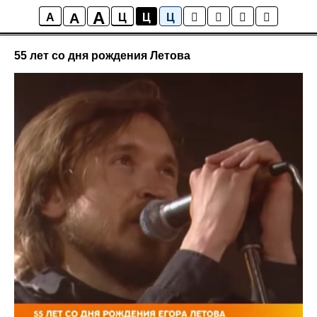
A
A
СМИ о нас
A
Ц
Ц
Ц
55 лет со дня рождения Летова