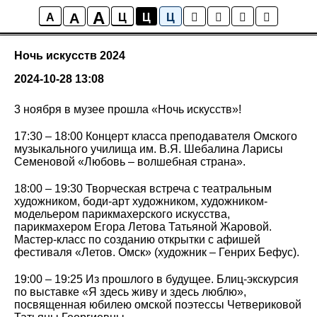
A
A
События
A
Ц
Ц
Ц
Ночь искусств 2024
2024-10-28 13:08
3 ноября в музее прошла «Ночь искусств»!
17:30 – 18:00 Концерт класса преподавателя Омского
музыкального училища им. В.Я. Шебалина Ларисы
Семеновой «Любовь – волшебная страна».
18:00 – 19:30 Творческая встреча с театральным
художником, боди-арт художником, художником-
модельером парикмахерского искусства,
парикмахером Егора Летова Татьяной Жаровой.
Мастер-класс по созданию открытки с афишей
фестиваля «Летов. Омск» (художник – Генрих Бефус).
19:00 – 19:25 Из прошлого в будущее. Блиц-экскурсия
по выставке «Я здесь живу и здесь люблю»,
посвященная юбилею омской поэтессы Четвериковой