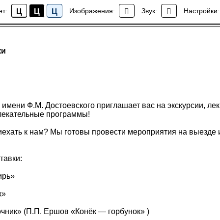
ет:
Изображения:
Звук:
Настройки:
Ц
Ц
Ц
Выставки
ки
имени Ф.М. Достоевского приглашает вас на экскурсии, лек
лекательные программы!
иехать к нам? Мы готовы провести мероприятия на выезде 
тавки:
ирь»
к»
чник» (П.П. Ершов «Конёк — горбунок» )