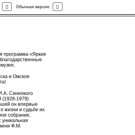
Обычная версия:
ая программа «Яркие
 благодарственные
музея.
ска и Омское
та!
И.А. Синеокого
 (1928-1979)
ошей он впервые
о жизни и судьбе их
ное собрание,
с уникальная
мени Ф.М.