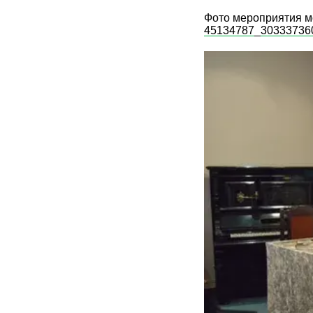
Фото мероприятия м
45134787_30333736