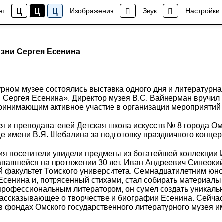
ет:
Изображения:
Звук:
Настройки:
Ц
Ц
Ц
События
зни Сергея Есенина
урном музее состоялись выставка одного дня и литературн
 Сергея Есенина». Директор музея В.С. Вайнерман вручил
принимающим активное участие в организации мероприятий 
я и преподавателей Детская школа искусств № 8 города Ом
 имени В.Я. Шебалина за подготовку праздничного концер
я посетители увидели предметы из богатейшей коллекции 
ававшейся на протяжении 30 лет. Иван Андреевич Синеокий
й факультет Томского университета. Семнадцатилетним юн
 Есенина и, потрясенный стихами, стал собирать материалы 
профессиональным литератором, он сумел создать уникаль
рассказывающее о творчестве и биографии Есенина. Сейча
в фондах Омского государственного литературного музея и