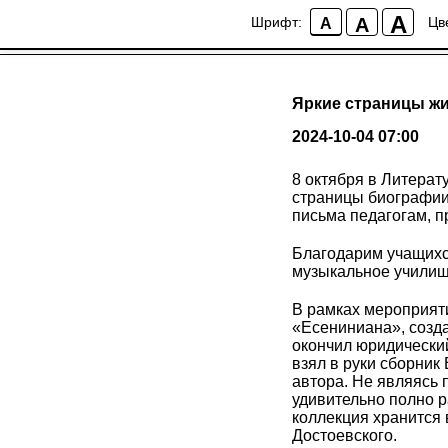
A
A
Шрифт:
Цв
A
Яркие страницы жи
2024-10-04 07:00
8 октября в Литерат
страницы биографии
письма педагогам, 
Благодарим учащихс
музыкальное училище
В рамках мероприяти
«Есениниана», созд
окончил юридически
взял в руки сборник
автора. Не являясь 
удивительно полно 
коллекция хранится 
Достоевского.