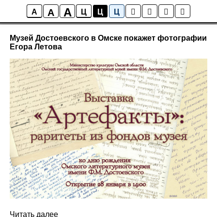
A
A
СМИ о нас
A
Ц
Ц
Ц
Музей Достоевского в Омске покажет фотографии
Егора Летова
Читать далее