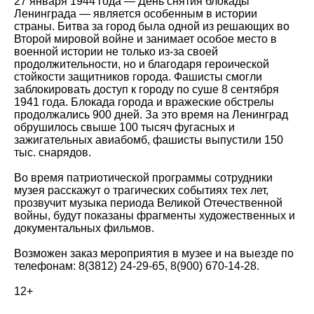
27 января 1944 года — День снятия блокады
Ленинграда — является особенным в истории
страны. Битва за город была одной из решающих во
Второй мировой войне и занимает особое место в
военной истории не только из-за своей
продолжительности, но и благодаря героической
стойкости защитников города. Фашисты смогли
заблокировать доступ к городу по суше 8 сентября
1941 года. Блокада города и вражеские обстрелы
продолжались 900 дней. За это время на Ленинград
обрушилось свыше 100 тысяч фугасных и
зажигательных авиабомб, фашисты выпустили 150
тыс. снарядов.
Во время патриотической программы сотрудники
музея расскажут о трагических событиях тех лет,
прозвучит музыка периода Великой Отечественной
войны, будут показаны фрагменты художественных и
документальных фильмов.
Возможен заказ мероприятия в музее и на выезде по
телефонам: 8(3812) 24-29-65, 8(900) 670-14-28.
12+