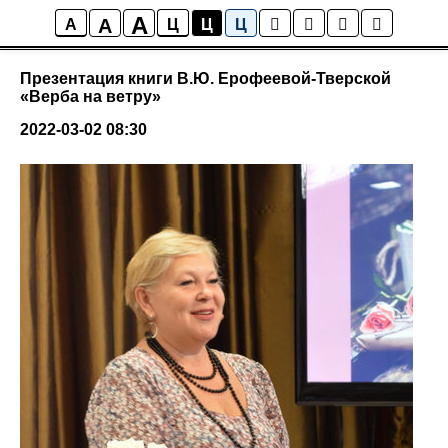
A
A
События
A
Ц
Ц
Ц
Презентация книги В.Ю. Ерофеевой-Тверской
«Верба на ветру»
2022-03-02 08:30