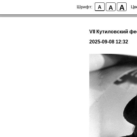
A
A
Шрифт:
Цв
A
VII Кутиловский ф
2025-09-08 12:32