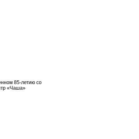
енном 85-летию со
нтр «Чаша»