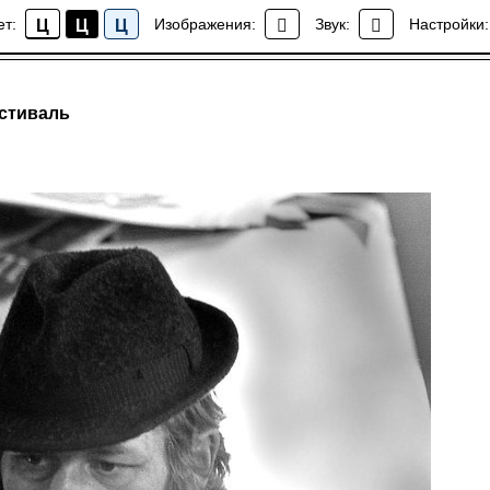
ет:
Изображения:
Звук:
Настройки:
Ц
Ц
Ц
События
естиваль