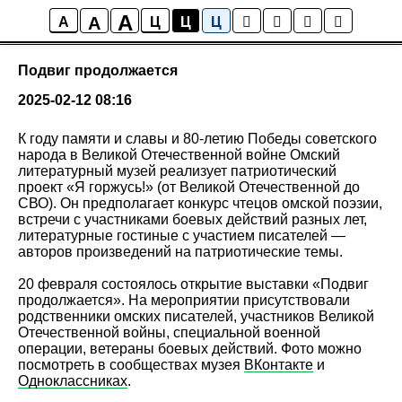
A
A
События
A
Ц
Ц
Ц
Подвиг продолжается
2025-02-12 08:16
К году памяти и славы и 80-летию Победы советского
народа в Великой Отечественной войне Омский
литературный музей реализует патриотический
проект «Я горжусь!» (от Великой Отечественной до
СВО). Он предполагает конкурс чтецов омской поэзии,
встречи с участниками боевых действий разных лет,
литературные гостиные с участием писателей —
авторов произведений на патриотические темы.
20 февраля состоялось открытие выставки «Подвиг
продолжается». На мероприятии присутствовали
родственники омских писателей, участников Великой
Отечественной войны, специальной военной
операции, ветераны боевых действий. Фото можно
посмотреть в сообществах музея
ВКонтакте
и
Одноклассниках
.