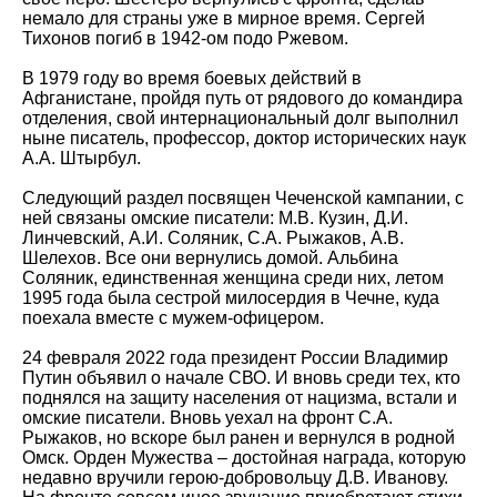
немало для страны уже в мирное время. Сергей
Тихонов погиб в 1942-ом подо Ржевом.
В 1979 году во время боевых действий в
Афганистане, пройдя путь от рядового до командира
отделения, свой интернациональный долг выполнил
ныне писатель, профессор, доктор исторических наук
А.А. Штырбул.
Следующий раздел посвящен Чеченской кампании, с
ней связаны омские писатели: М.В. Кузин, Д.И.
Линчевский, А.И. Соляник, С.А. Рыжаков, А.В.
Шелехов. Все они вернулись домой. Альбина
Соляник, единственная женщина среди них, летом
1995 года была сестрой милосердия в Чечне, куда
поехала вместе с мужем-офицером.
24 февраля 2022 года президент России
Владимир
Путин объявил о начале СВО. И вновь среди тех, кто
поднялся на
защиту населения от нацизма, встали и
омские писатели. Вновь уехал на фронт С.А.
Рыжаков, но вскоре был ранен и вернулся в родной
Омск. Орден Мужества – достойная награда, которую
недавно вручили герою-добровольцу Д.В. Иванову.