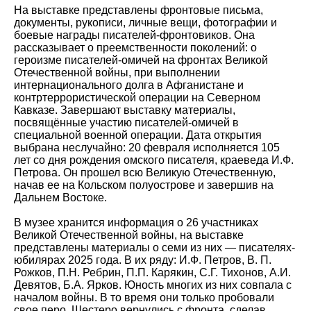
На выставке представлены фронтовые письма,
документы, рукописи, личные вещи, фотографии и
боевые награды писателей-фронтовиков. Она
рассказывает о преемственности поколений: о
героизме писателей-омичей на фронтах Великой
Отечественной войны, при выполнении
интернационального долга в Афганистане и
контртеррористической операции на Северном
Кавказе. Завершают выставку материалы,
посвящённые участию писателей-омичей в
специальной военной операции. Дата открытия
выбрана неслучайно: 20 февраля исполняется 105
лет со дня рождения омского писателя, краеведа И.Ф.
Петрова. Он прошел всю Великую Отечественную,
начав ее на Кольском полуострове и завершив на
Дальнем Востоке.
В музее хранится информация о 26 участниках
Великой Отечественной войны, на выставке
представлены материалы о семи из них — писателях-
юбилярах 2025 года. В их ряду: И.Ф. Петров, В. П.
Рожков, П.Н. Ребрин, П.П. Карякин, С.Г. Тихонов, А.И.
Девятов, Б.А. Ярков. Юность многих из них совпала с
началом войны. В то время они только пробовали
свое перо. Шестеро вернулись с фронта, сделав