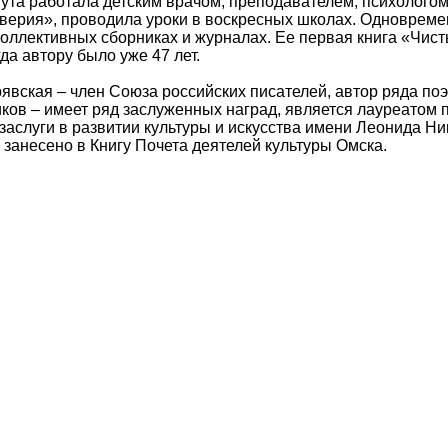
ута работала детским врачом, преподавателем, психологом
верия», проводила уроки в воскресных школах. Одновремен
 коллективных сборниках и журналах. Ее первая книга «Чис
да автору было уже 47 лет.
явская – член Союза российских писателей, автор ряда поэ
ков – имеет ряд заслуженных наград, является лауреатом
заслуги в развитии культуры и искусства имени Леонида Н
занесено в Книгу Почета деятелей культуры Омска.