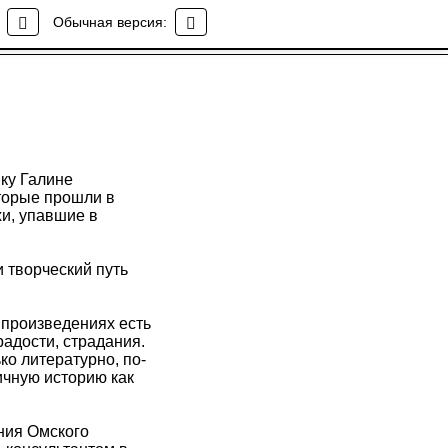
Обычная версия:
ику Галине
торые прошли в
хи, упавшие в
 творческий путь
 произведениях есть
радости, страдания.
ко литературно, по-
ичную историю как
ния Омского