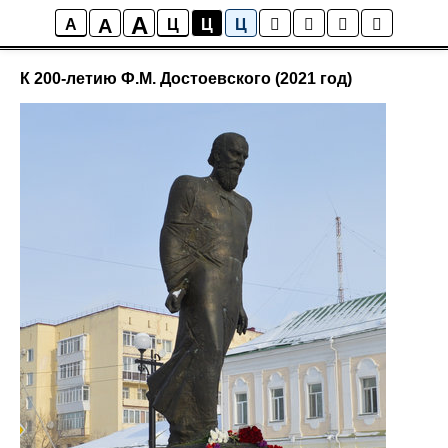
A
A
СМИ о нас
A
Ц
Ц
Ц
К 200-летию Ф.М. Достоевского (2021 год)