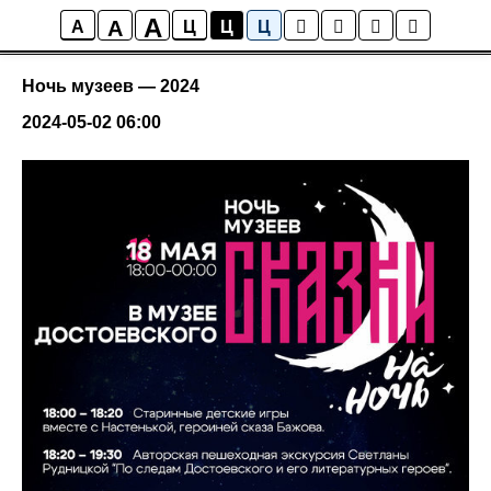
A
A
События
A
Ц
Ц
Ц
Ночь музеев — 2024
2024-05-02 06:00