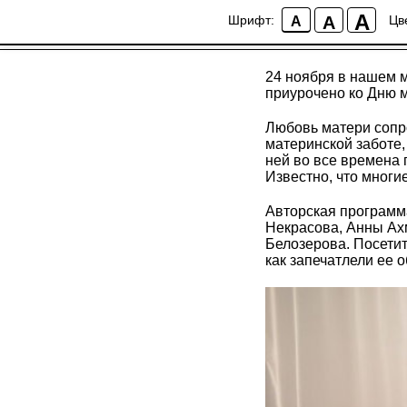
Слово о матери
A
A
Шрифт:
Цв
A
2023-11-17 09:16
24 ноября в нашем 
приурочено ко Дню м
Любовь матери сопро
материнской заботе,
ней во все времена 
Известно, что многи
Авторская программ
Некрасова, Анны Ах
Белозерова. Посетит
как запечатлели ее 