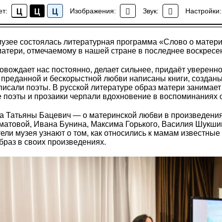
ет:
Изображения:
Звук:
Настройки:
Ц
Ц
Ц
События
музее состоялась литературная программа «Слово о матер
атери, отмечаемому в нашей стране в последнее воскресе
вождает нас постоянно, делает сильнее, придаёт уверенно
 преданной и бескорыстной любви написаны книги, созданы
писали поэты. В русской литературе образ матери занимает
е поэты и прозаики черпали вдохновение в воспоминаниях о
а Татьяны Бацевич — о материнской любви в произведени
матовой, Ивана Бунина, Максима Горького, Василия Шукш
ели музея узнают о том, как относились к мамам известные 
образ в своих произведениях.